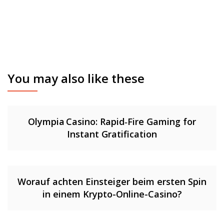
You may also like these
Olympia Casino: Rapid‑Fire Gaming for
Instant Gratification
Worauf achten Einsteiger beim ersten Spin
in einem Krypto-Online-Casino?