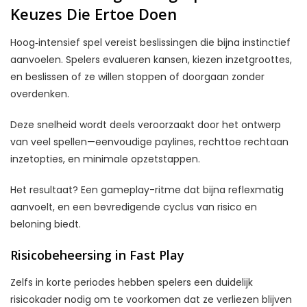
Keuzes Die Ertoe Doen
Hoog‑intensief spel vereist beslissingen die bijna instinctief
aanvoelen. Spelers evalueren kansen, kiezen inzetgroottes,
en beslissen of ze willen stoppen of doorgaan zonder
overdenken.
Deze snelheid wordt deels veroorzaakt door het ontwerp
van veel spellen—eenvoudige paylines, rechttoe rechtaan
inzetopties, en minimale opzetstappen.
Het resultaat? Een gameplay-ritme dat bijna reflexmatig
aanvoelt, en een bevredigende cyclus van risico en
beloning biedt.
Risicobeheersing in Fast Play
Zelfs in korte periodes hebben spelers een duidelijk
risicokader nodig om te voorkomen dat ze verliezen blijven