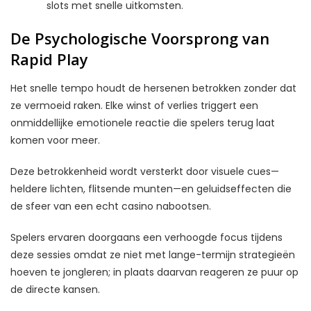
slots met snelle uitkomsten.
De Psychologische Voorsprong van
Rapid Play
Het snelle tempo houdt de hersenen betrokken zonder dat
ze vermoeid raken. Elke winst of verlies triggert een
onmiddellijke emotionele reactie die spelers terug laat
komen voor meer.
Deze betrokkenheid wordt versterkt door visuele cues—
heldere lichten, flitsende munten—en geluidseffecten die
de sfeer van een echt casino nabootsen.
Spelers ervaren doorgaans een verhoogde focus tijdens
deze sessies omdat ze niet met lange-termijn strategieën
hoeven te jongleren; in plaats daarvan reageren ze puur op
de directe kansen.