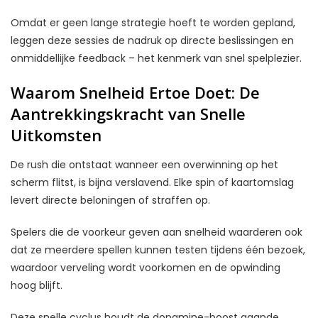
Omdat er geen lange strategie hoeft te worden gepland,
leggen deze sessies de nadruk op directe beslissingen en
onmiddellijke feedback – het kenmerk van snel spelplezier.
Waarom Snelheid Ertoe Doet: De
Aantrekkingskracht van Snelle
Uitkomsten
De rush die ontstaat wanneer een overwinning op het
scherm flitst, is bijna verslavend. Elke spin of kaartomslag
levert directe beloningen of straffen op.
Spelers die de voorkeur geven aan snelheid waarderen ook
dat ze meerdere spellen kunnen testen tijdens één bezoek,
waardoor verveling wordt voorkomen en de opwinding
hoog blijft.
Deze snelle cyclus houdt de dopamine-boost gaande,