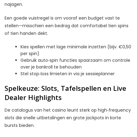
najagen.
Een goede vuistregel is om vooraf een budget vast te
stellen—misschien een bedrag dat comfortabel tien spins
of tien handen dekt.
Kies spellen met lage minimale inzetten (bijv. €0,50
per spin)
Gebruik auto‑spin functies spaarzaam om controle
over je bankroll te behouden
Stel stop‑loss limieten in via je sessieplanner
Spelkeuze: Slots, Tafelspellen en Live
Dealer Highlights
De catalogus van het casino leunt sterk op high‑frequency
slots die snelle uitbetalingen en grote jackpots in korte
bursts bieden.