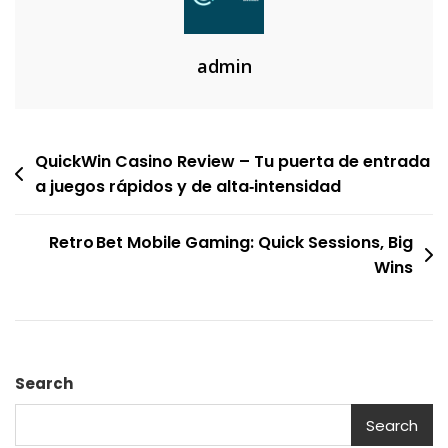
admin
QuickWin Casino Review – Tu puerta de entrada
a juegos rápidos y de alta‑intensidad
Retro Bet Mobile Gaming: Quick Sessions, Big
Wins
Search
Search