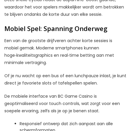
waardoor het voor spelers makkelijker wordt om betrokken
te blijven ondanks de korte duur van elke sessie.
Mobiel Spel: Spanning Onderweg
Een van de grootste drijfveren achter korte sessies is
mobiel gemak. Moderne smartphones kunnen
hoge‑kwaliteitsgraphics en real‑time betting aan met
minimale vertraging.
Of je nu wacht op een bus of een lunchpauze inlast, je kunt
direct je favoriete slots of tafelspellen spelen.
De mobiele interface van BC Game Casino is
geoptimaliseerd voor touch controls, wat zorgt voor een
soepele ervaring, zelfs als je op je benen staat.
Responsief ontwerp dat zich aanpast aan alle
schermformaten