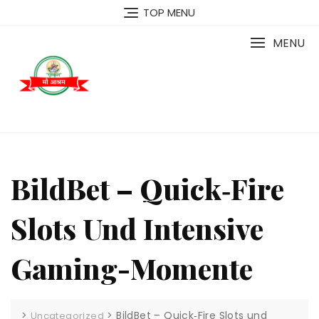
TOP MENU
MENU
BildBet – Quick‑Fire
Slots Und Intensive
Gaming-Momente
>
>
BildBet – Quick‑Fire Slots und
Uncategorized