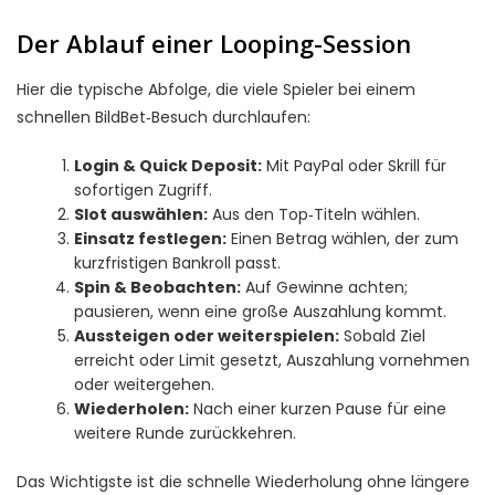
Der Ablauf einer Looping-Session
Hier die typische Abfolge, die viele Spieler bei einem
schnellen BildBet‑Besuch durchlaufen:
Login & Quick Deposit:
Mit PayPal oder Skrill für
sofortigen Zugriff.
Slot auswählen:
Aus den Top‑Titeln wählen.
Einsatz festlegen:
Einen Betrag wählen, der zum
kurzfristigen Bankroll passt.
Spin & Beobachten:
Auf Gewinne achten;
pausieren, wenn eine große Auszahlung kommt.
Aussteigen oder weiterspielen:
Sobald Ziel
erreicht oder Limit gesetzt, Auszahlung vornehmen
oder weitergehen.
Wiederholen:
Nach einer kurzen Pause für eine
weitere Runde zurückkehren.
Das Wichtigste ist die schnelle Wiederholung ohne längere