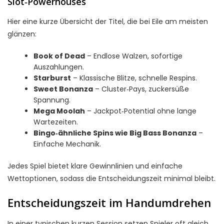
Slot‑Powerhouses
Hier eine kurze Übersicht der Titel, die bei Eile am meisten
glänzen:
Book of Dead
– Endlose Walzen, sofortige
Auszahlungen.
Starburst
– Klassische Blitze, schnelle Respins.
Sweet Bonanza
– Cluster‑Pays, zuckersüße
Spannung.
Mega Moolah
– Jackpot‑Potential ohne lange
Wartezeiten.
Bingo‑ähnliche Spins wie Big Bass Bonanza
–
Einfache Mechanik.
Jedes Spiel bietet klare Gewinnlinien und einfache
Wettoptionen, sodass die Entscheidungszeit minimal bleibt.
Entscheidungszeit im Handumdrehen
In einer typischen kurzen Session setzen Spieler oft gleich