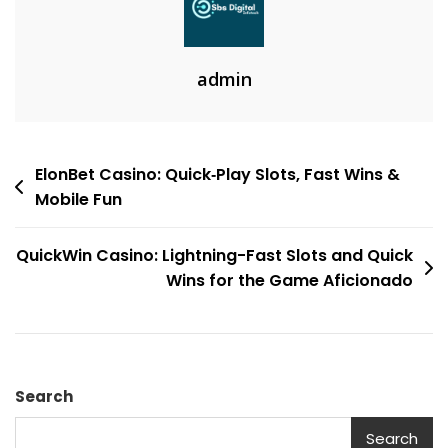
admin
ElonBet Casino: Quick‑Play Slots, Fast Wins &
Mobile Fun
QuickWin Casino: Lightning-Fast Slots and Quick
Wins for the Game Aficionado
Search
Search