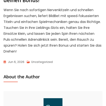
deinen Bonus!
Wenn Sie nach sofortigen Nervenkitzeln und schnellen
Ergebnissen suchen, liefert BildBet mit speed‑fokussierten
Titeln und einfachen Spielmechaniken genau das Richtige.
Tauchen Sie in Ihre Lieblings‑Slots ein, halten Sie Ihre
Einsätze klein, und lassen Sie jeden Spin Ihren nächsten
Puls‑schnellen Adrenalinkick sein. Bereit, den Rausch zu
spüren? Holen Sie sich jetzt Ihren Bonus und starten Sie das
Drehen!
Jun 6, 2026
Uncategorized
About the Author