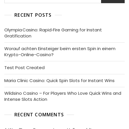
RECENT POSTS
Olympia Casino: Rapid‑Fire Gaming for Instant
Gratification
Worauf achten Einsteiger beim ersten Spin in einem
Krypto-Online-Casino?
Test Post Created
Maria Clinic Casino: Quick Spin Slots for Instant Wins
Wildsino Casino – For Players Who Love Quick Wins and
Intense Slots Action
RECENT COMMENTS