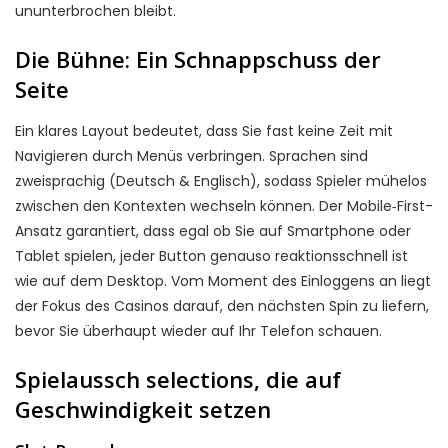
ununterbrochen bleibt.
Die Bühne: Ein Schnappschuss der
Seite
Ein klares Layout bedeutet, dass Sie fast keine Zeit mit
Navigieren durch Menüs verbringen. Sprachen sind
zweisprachig (Deutsch & Englisch), sodass Spieler mühelos
zwischen den Kontexten wechseln können. Der Mobile‑First-
Ansatz garantiert, dass egal ob Sie auf Smartphone oder
Tablet spielen, jeder Button genauso reaktionsschnell ist
wie auf dem Desktop. Vom Moment des Einloggens an liegt
der Fokus des Casinos darauf, den nächsten Spin zu liefern,
bevor Sie überhaupt wieder auf Ihr Telefon schauen.
Spielaussch selections, die auf
Geschwindigkeit setzen