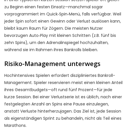
zu Beginn einen festen Einsatz—manchmal sogar
vorprogrammiert im Quick‑Spin‑Menü, falls verfügbar. Weil
jeder Spin sofort einen Gewinn oder Verlust auslösen kann,
bleibt kaum Raum für Zögern. Die meisten Nutzer
bevorzugen Auto‑Play mit kleinen Schritten (z.B. fünf bis
zehn Spins), um den Adrenalinspiegel hochzuhalten,
während sie im Rahmen ihres Bankrolls bleiben.
Risiko-Management unterwegs
Hochintensives Spielen erfordert diszipliniertes Bankroll-
Management. Spieler reservieren meist einen kleinen Anteil
ihres Gesamtbudgets—oft rund fünf Prozent—für jede
kurze Session. Bei einer Verlustserie ist es üblich, nach einer
festgelegten Anzahl an Spins eine Pause einzulegen,
anstatt Verluste hinterherzujagen. Das Ziel ist, jede Session
als eigenständigen Sprint zu behandeln, nicht als Teil eines
Marathons.