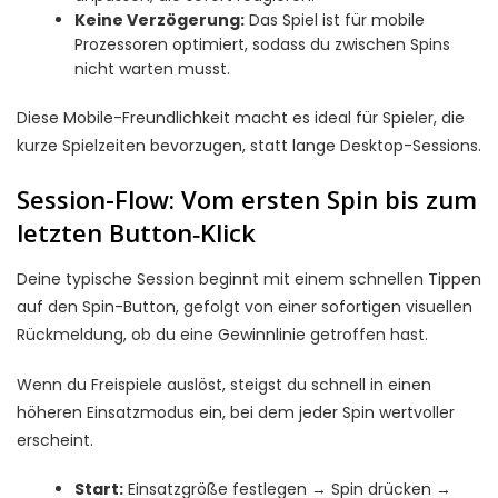
Keine Verzögerung:
Das Spiel ist für mobile
Prozessoren optimiert, sodass du zwischen Spins
nicht warten musst.
Diese Mobile-Freundlichkeit macht es ideal für Spieler, die
kurze Spielzeiten bevorzugen, statt lange Desktop-Sessions.
Session-Flow: Vom ersten Spin bis zum
letzten Button‑Klick
Deine typische Session beginnt mit einem schnellen Tippen
auf den Spin-Button, gefolgt von einer sofortigen visuellen
Rückmeldung, ob du eine Gewinnlinie getroffen hast.
Wenn du Freispiele auslöst, steigst du schnell in einen
höheren Einsatzmodus ein, bei dem jeder Spin wertvoller
erscheint.
Start:
Einsatzgröße festlegen → Spin drücken →