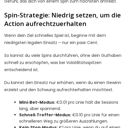
Gefühl, das dich von einem Spin zum nächsten antreibt.
Spin-Strategie: Niedrig setzen, um die
Action aufrechtzuerhalten
Wenn dein Ziel schnelles Spiel ist, beginne mit dem
niedrigsten legalen Einsatz – nur ein paar Cent.
So kannst du viele Spins durchführen, ohne dein Guthaben
schnell zu erschöpfen, was bei Volatilitätsspitzen
entscheidend ist.
Du kannst den Einsatz nur erhöhen, wenn du einen Gewinn
erzielst und den Schwung aufrechterhalten möchtest.
Mini‑Bet-Modus:
€0.01 pro Linie hält die Sessions
lang, aber spannend.
Schnell‑Treffer-Modus:
€0.10 pro Linie für einen
schnelleren Weg zu größeren Auszahlungen.
Kein‑Stop‑Modus:
€1 pro Linie, wenn du auf einen