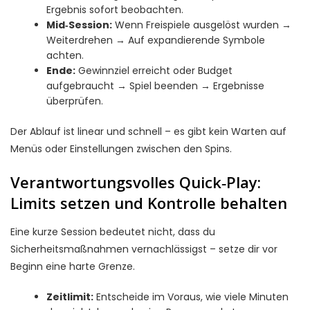
Ergebnis sofort beobachten.
Mid‑Session:
Wenn Freispiele ausgelöst wurden →
Weiterdrehen → Auf expandierende Symbole
achten.
Ende:
Gewinnziel erreicht oder Budget
aufgebraucht → Spiel beenden → Ergebnisse
überprüfen.
Der Ablauf ist linear und schnell – es gibt kein Warten auf
Menüs oder Einstellungen zwischen den Spins.
Verantwortungsvolles Quick‑Play:
Limits setzen und Kontrolle behalten
Eine kurze Session bedeutet nicht, dass du
Sicherheitsmaßnahmen vernachlässigst – setze dir vor
Beginn eine harte Grenze.
Zeitlimit:
Entscheide im Voraus, wie viele Minuten