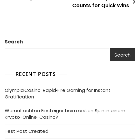
Counts for Quick Wins
Search
Search
RECENT POSTS
Olympia Casino: Rapid‑Fire Gaming for Instant
Gratification
Worauf achten Einsteiger beim ersten Spin in einem
Krypto-Online-Casino?
Test Post Created