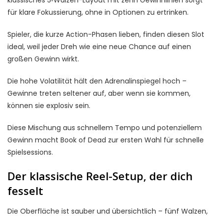
klassisches 5‑Walzen-Layout mit zehn Gewinnlinien sorgt
für klare Fokussierung, ohne in Optionen zu ertrinken.
Spieler, die kurze Action-Phasen lieben, finden diesen Slot
ideal, weil jeder Dreh wie eine neue Chance auf einen
großen Gewinn wirkt.
Die hohe Volatilität hält den Adrenalinspiegel hoch –
Gewinne treten seltener auf, aber wenn sie kommen,
können sie explosiv sein.
Diese Mischung aus schnellem Tempo und potenziellem
Gewinn macht Book of Dead zur ersten Wahl für schnelle
Spielsessions.
Der klassische Reel-Setup, der dich
fesselt
Die Oberfläche ist sauber und übersichtlich – fünf Walzen,