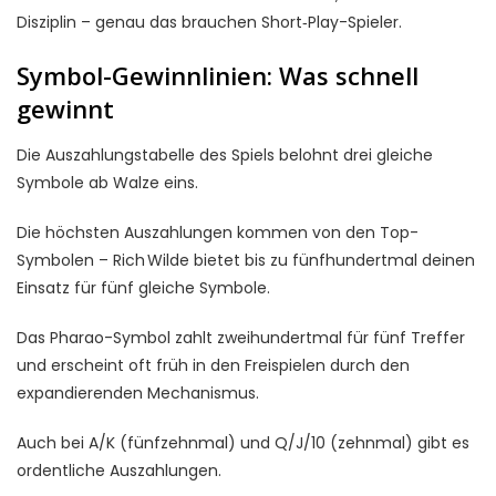
Disziplin – genau das brauchen Short‑Play-Spieler.
Symbol-Gewinnlinien: Was schnell
gewinnt
Die Auszahlungstabelle des Spiels belohnt drei gleiche
Symbole ab Walze eins.
Die höchsten Auszahlungen kommen von den Top-
Symbolen – Rich Wilde bietet bis zu fünfhundertmal deinen
Einsatz für fünf gleiche Symbole.
Das Pharao-Symbol zahlt zweihundertmal für fünf Treffer
und erscheint oft früh in den Freispielen durch den
expandierenden Mechanismus.
Auch bei A/K (fünfzehnmal) und Q/J/10 (zehnmal) gibt es
ordentliche Auszahlungen.