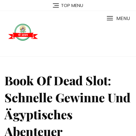
TOP MENU
MENU
Book Of Dead Slot:
Schnelle Gewinne Und
Ägyptisches
Abenteuer