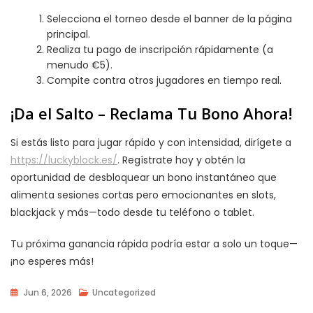
Selecciona el torneo desde el banner de la página
principal.
Realiza tu pago de inscripción rápidamente (a
menudo €5).
Compite contra otros jugadores en tiempo real.
¡Da el Salto – Reclama Tu Bono Ahora!
Si estás listo para jugar rápido y con intensidad, dirígete a
https://luckyblock.es/
. Regístrate hoy y obtén la
oportunidad de desbloquear un bono instantáneo que
alimenta sesiones cortas pero emocionantes en slots,
blackjack y más—todo desde tu teléfono o tablet.
Tu próxima ganancia rápida podría estar a solo un toque—
¡no esperes más!
Jun 6, 2026
Uncategorized