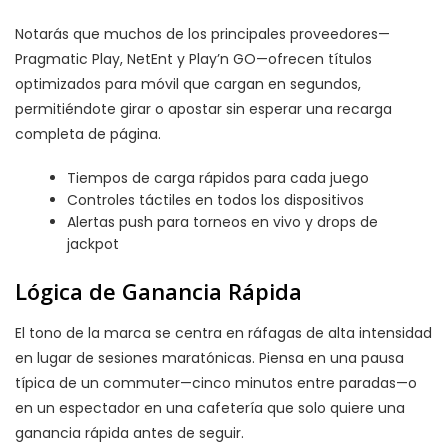
Notarás que muchos de los principales proveedores—
Pragmatic Play, NetEnt y Play’n GO—ofrecen títulos
optimizados para móvil que cargan en segundos,
permitiéndote girar o apostar sin esperar una recarga
completa de página.
Tiempos de carga rápidos para cada juego
Controles táctiles en todos los dispositivos
Alertas push para torneos en vivo y drops de
jackpot
Lógica de Ganancia Rápida
El tono de la marca se centra en ráfagas de alta intensidad
en lugar de sesiones maratónicas. Piensa en una pausa
típica de un commuter—cinco minutos entre paradas—o
en un espectador en una cafetería que solo quiere una
ganancia rápida antes de seguir.