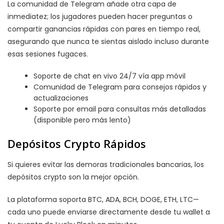
La comunidad de Telegram añade otra capa de
inmediatez; los jugadores pueden hacer preguntas o
compartir ganancias rápidas con pares en tiempo real,
asegurando que nunca te sientas aislado incluso durante
esas sesiones fugaces.
Soporte de chat en vivo 24/7 vía app móvil
Comunidad de Telegram para consejos rápidos y
actualizaciones
Soporte por email para consultas más detalladas
(disponible pero más lento)
Depósitos Crypto Rápidos
Si quieres evitar las demoras tradicionales bancarias, los
depósitos crypto son la mejor opción.
La plataforma soporta BTC, ADA, BCH, DOGE, ETH, LTC—
cada uno puede enviarse directamente desde tu wallet a