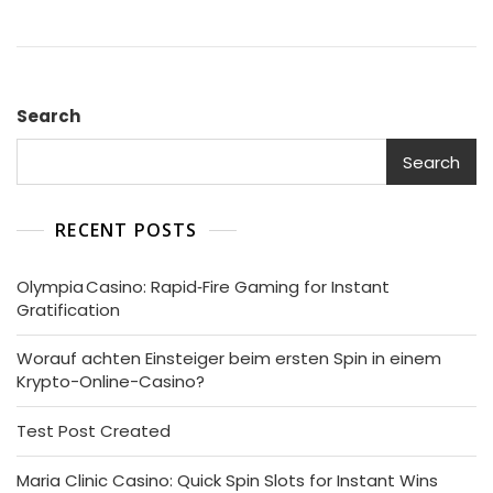
Search
Search
RECENT POSTS
Olympia Casino: Rapid‑Fire Gaming for Instant
Gratification
Worauf achten Einsteiger beim ersten Spin in einem
Krypto-Online-Casino?
Test Post Created
Maria Clinic Casino: Quick Spin Slots for Instant Wins