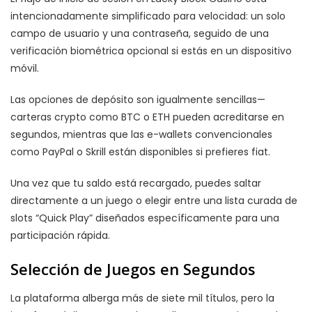
intencionadamente simplificado para velocidad: un solo
campo de usuario y una contraseña, seguido de una
verificación biométrica opcional si estás en un dispositivo
móvil.
Las opciones de depósito son igualmente sencillas—
carteras crypto como BTC o ETH pueden acreditarse en
segundos, mientras que las e-wallets convencionales
como PayPal o Skrill están disponibles si prefieres fiat.
Una vez que tu saldo está recargado, puedes saltar
directamente a un juego o elegir entre una lista curada de
slots “Quick Play” diseñados específicamente para una
participación rápida.
Selección de Juegos en Segundos
La plataforma alberga más de siete mil títulos, pero la