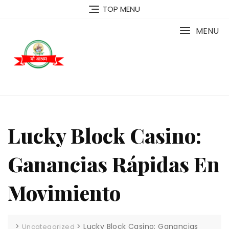
TOP MENU
MENU
Lucky Block Casino:
Ganancias Rápidas En
Movimiento
>
>
Lucky Block Casino: Ganancias
Uncategorized