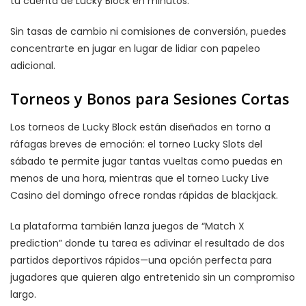
tu cuenta de Lucky Block en minutos.
Sin tasas de cambio ni comisiones de conversión, puedes
concentrarte en jugar en lugar de lidiar con papeleo
adicional.
Torneos y Bonos para Sesiones Cortas
Los torneos de Lucky Block están diseñados en torno a
ráfagas breves de emoción: el torneo Lucky Slots del
sábado te permite jugar tantas vueltas como puedas en
menos de una hora, mientras que el torneo Lucky Live
Casino del domingo ofrece rondas rápidas de blackjack.
La plataforma también lanza juegos de “Match X
prediction” donde tu tarea es adivinar el resultado de dos
partidos deportivos rápidos—una opción perfecta para
jugadores que quieren algo entretenido sin un compromiso
largo.