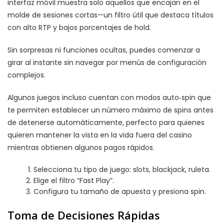
interfaz móvil muestra solo aquellos que encajan en el
molde de sesiones cortas—un filtro útil que destaca títulos
con alto RTP y bajos porcentajes de hold.
Sin sorpresas ni funciones ocultas, puedes comenzar a
girar al instante sin navegar por menús de configuración
complejos.
Algunos juegos incluso cuentan con modos auto‑spin que
te permiten establecer un número máximo de spins antes
de detenerse automáticamente, perfecto para quienes
quieren mantener la vista en la vida fuera del casino
mientras obtienen algunos pagos rápidos.
Selecciona tu tipo de juego: slots, blackjack, ruleta.
Elige el filtro “Fast Play”.
Configura tu tamaño de apuesta y presiona spin.
Toma de Decisiones Rápidas