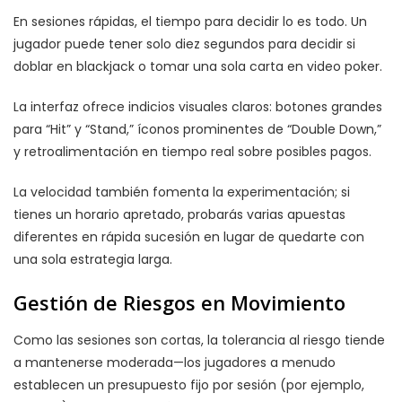
En sesiones rápidas, el tiempo para decidir lo es todo. Un
jugador puede tener solo diez segundos para decidir si
doblar en blackjack o tomar una sola carta en video poker.
La interfaz ofrece indicios visuales claros: botones grandes
para “Hit” y “Stand,” íconos prominentes de “Double Down,”
y retroalimentación en tiempo real sobre posibles pagos.
La velocidad también fomenta la experimentación; si
tienes un horario apretado, probarás varias apuestas
diferentes en rápida sucesión en lugar de quedarte con
una sola estrategia larga.
Gestión de Riesgos en Movimiento
Como las sesiones son cortas, la tolerancia al riesgo tiende
a mantenerse moderada—los jugadores a menudo
establecen un presupuesto fijo por sesión (por ejemplo,