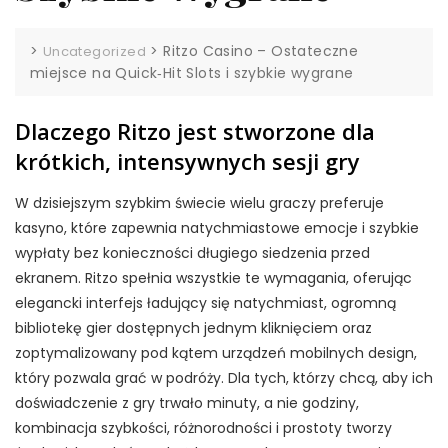
>
>
Ritzo Casino – Ostateczne
Uncategorized
miejsce na Quick‑Hit Slots i szybkie wygrane
Dlaczego Ritzo jest stworzone dla
krótkich, intensywnych sesji gry
W dzisiejszym szybkim świecie wielu graczy preferuje
kasyno, które zapewnia natychmiastowe emocje i szybkie
wypłaty bez konieczności długiego siedzenia przed
ekranem. Ritzo spełnia wszystkie te wymagania, oferując
elegancki interfejs ładujący się natychmiast, ogromną
bibliotekę gier dostępnych jednym kliknięciem oraz
zoptymalizowany pod kątem urządzeń mobilnych design,
który pozwala grać w podróży. Dla tych, którzy chcą, aby ich
doświadczenie z gry trwało minuty, a nie godziny,
kombinacja szybkości, różnorodności i prostoty tworzy