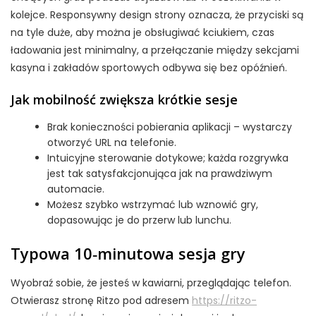
kolejce. Responsywny design strony oznacza, że przyciski są
na tyle duże, aby można je obsługiwać kciukiem, czas
ładowania jest minimalny, a przełączanie między sekcjami
kasyna i zakładów sportowych odbywa się bez opóźnień.
Jak mobilność zwiększa krótkie sesje
Brak konieczności pobierania aplikacji – wystarczy
otworzyć URL na telefonie.
Intuicyjne sterowanie dotykowe; każda rozgrywka
jest tak satysfakcjonująca jak na prawdziwym
automacie.
Możesz szybko wstrzymać lub wznowić gry,
dopasowując je do przerw lub lunchu.
Typowa 10‑minutowa sesja gry
Wyobraź sobie, że jesteś w kawiarni, przeglądając telefon.
Otwierasz stronę Ritzo pod adresem
https://ritzo-