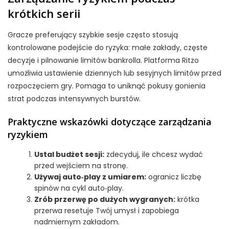
krótkich serii
Gracze preferujący szybkie sesje często stosują
kontrolowane podejście do ryzyka: małe zakłady, częste
decyzje i pilnowanie limitów bankrolla. Platforma Ritzo
umożliwia ustawienie dziennych lub sesyjnych limitów przed
rozpoczęciem gry. Pomaga to uniknąć pokusy gonienia
strat podczas intensywnych burstów.
Praktyczne wskazówki dotyczące zarządzania
ryzykiem
Ustal budżet sesji:
zdecyduj, ile chcesz wydać
przed wejściem na stronę.
Używaj auto‑play z umiarem:
ogranicz liczbę
spinów na cykl auto‑play.
Zrób przerwę po dużych wygranych:
krótka
przerwa resetuje Twój umysł i zapobiega
nadmiernym zakładom.