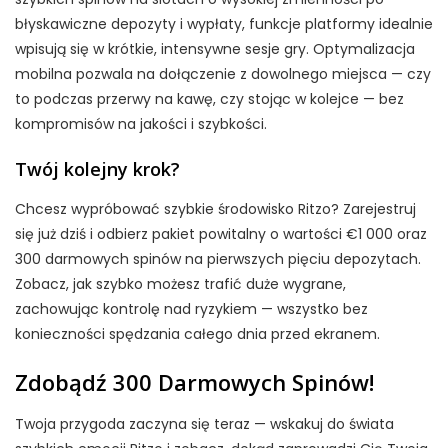
błyskawiczne depozyty i wypłaty, funkcje platformy idealnie
wpisują się w krótkie, intensywne sesje gry. Optymalizacja
mobilna pozwala na dołączenie z dowolnego miejsca — czy
to podczas przerwy na kawę, czy stojąc w kolejce — bez
kompromisów na jakości i szybkości.
Twój kolejny krok?
Chcesz wypróbować szybkie środowisko Ritzo? Zarejestruj
się już dziś i odbierz pakiet powitalny o wartości €1 000 oraz
300 darmowych spinów na pierwszych pięciu depozytach.
Zobacz, jak szybko możesz trafić duże wygrane,
zachowując kontrolę nad ryzykiem — wszystko bez
konieczności spędzania całego dnia przed ekranem.
Zdobądź 300 Darmowych Spinów!
Twoja przygoda zaczyna się teraz — wskakuj do świata