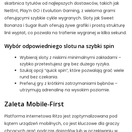
skarbnica tytułów od najlepszych dostawców, takich jak
NetEnt, Play’n GO i Evolution Gaming, z wieloma grami
oferującymi szybkie cykle wygranych. Sloty jak Sweet
Bonanza i Sugar Rush oferują żywe grafiki i prostą strukturę
linii wypłat, co pozwala na trafienie wygranej w kilka sekund.
Wybór odpowiedniego slotu na szybki spin
Wybieraj sloty z niskimi minimalnymi zakładami –
szybko przetestujesz grę bez dużego ryzyka.
Szukaj opcji “quick spin”, które pozwalają grać wiele
rund bez czekania.
Preferuj gry z krótkimi zatrzymaniami bębnów –
utrzymują adrenalinę na wysokim poziomie.
Zaleta Mobile‑First
Platforma internetowa Ritzo jest zoptymalizowana pod
kątem urządzeń mobilnych, co jest kluczowe dla graczy
chcących grać podczas dojazdów lub w oczekiwaniu w