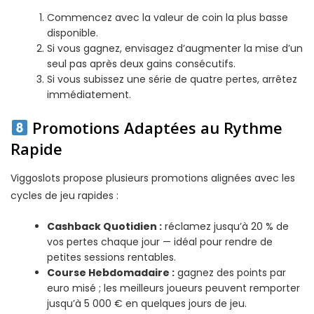
Commencez avec la valeur de coin la plus basse
disponible.
Si vous gagnez, envisagez d’augmenter la mise d’un
seul pas après deux gains consécutifs.
Si vous subissez une série de quatre pertes, arrêtez
immédiatement.
Promotions Adaptées au Rythme
Rapide
Viggoslots propose plusieurs promotions alignées avec les
cycles de jeu rapides :
Cashback Quotidien :
réclamez jusqu’à 20 % de
vos pertes chaque jour — idéal pour rendre de
petites sessions rentables.
Course Hebdomadaire :
gagnez des points par
euro misé ; les meilleurs joueurs peuvent remporter
jusqu’à 5 000 € en quelques jours de jeu.