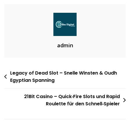
admin
Legacy of Dead Slot – Snelle Winsten & Oudh
Egyptian Spanning
21Bit Casino – Quick‑Fire Slots und Rapid
Roulette für den Schnell‑Spieler