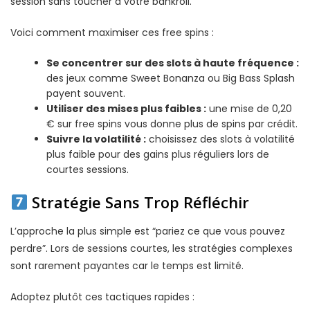
session sans toucher à votre bankroll.
Voici comment maximiser ces free spins :
Se concentrer sur des slots à haute fréquence :
des jeux comme Sweet Bonanza ou Big Bass Splash
payent souvent.
Utiliser des mises plus faibles :
une mise de 0,20
€ sur free spins vous donne plus de spins par crédit.
Suivre la volatilité :
choisissez des slots à volatilité
plus faible pour des gains plus réguliers lors de
courtes sessions.
Stratégie Sans Trop Réfléchir
L’approche la plus simple est “pariez ce que vous pouvez
perdre”. Lors de sessions courtes, les stratégies complexes
sont rarement payantes car le temps est limité.
Adoptez plutôt ces tactiques rapides :