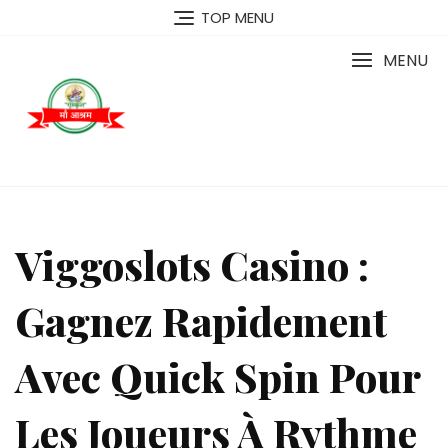
TOP MENU
MENU
Viggoslots Casino :
Gagnez Rapidement
Avec Quick Spin Pour
Les Joueurs À Rythme