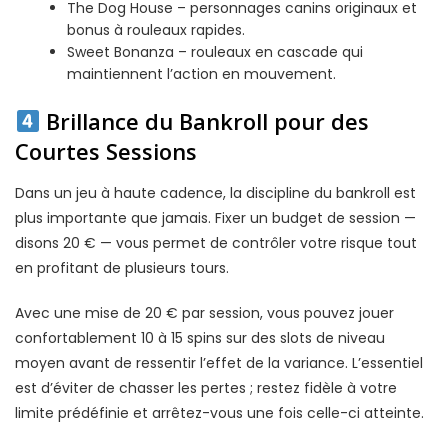
The Dog House – personnages canins originaux et
bonus à rouleaux rapides.
Sweet Bonanza – rouleaux en cascade qui
maintiennent l’action en mouvement.
Brillance du Bankroll pour des
Courtes Sessions
Dans un jeu à haute cadence, la discipline du bankroll est
plus importante que jamais. Fixer un budget de session —
disons 20 € — vous permet de contrôler votre risque tout
en profitant de plusieurs tours.
Avec une mise de 20 € par session, vous pouvez jouer
confortablement 10 à 15 spins sur des slots de niveau
moyen avant de ressentir l’effet de la variance. L’essentiel
est d’éviter de chasser les pertes ; restez fidèle à votre
limite prédéfinie et arrêtez-vous une fois celle-ci atteinte.