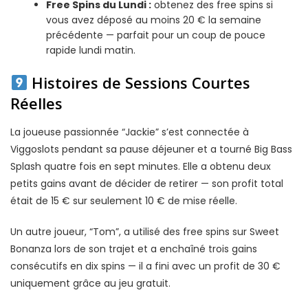
Free Spins du Lundi :
obtenez des free spins si
vous avez déposé au moins 20 € la semaine
précédente — parfait pour un coup de pouce
rapide lundi matin.
Histoires de Sessions Courtes
Réelles
La joueuse passionnée “Jackie” s’est connectée à
Viggoslots pendant sa pause déjeuner et a tourné Big Bass
Splash quatre fois en sept minutes. Elle a obtenu deux
petits gains avant de décider de retirer — son profit total
était de 15 € sur seulement 10 € de mise réelle.
Un autre joueur, “Tom”, a utilisé des free spins sur Sweet
Bonanza lors de son trajet et a enchaîné trois gains
consécutifs en dix spins — il a fini avec un profit de 30 €
uniquement grâce au jeu gratuit.