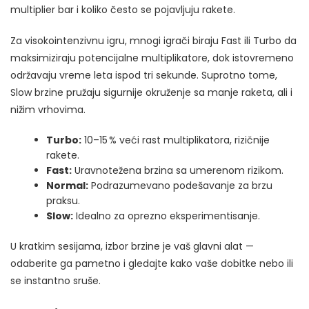
multiplier bar i koliko često se pojavljuju rakete.
Za visokointenzivnu igru, mnogi igrači biraju Fast ili Turbo da
maksimiziraju potencijalne multiplikatore, dok istovremeno
održavaju vreme leta ispod tri sekunde. Suprotno tome,
Slow brzine pružaju sigurnije okruženje sa manje raketa, ali i
nižim vrhovima.
Turbo:
10–15 % veći rast multiplikatora, rizičnije
rakete.
Fast:
Uravnotežena brzina sa umerenom rizikom.
Normal:
Podrazumevano podešavanje za brzu
praksu.
Slow:
Idealno za oprezno eksperimentisanje.
U kratkim sesijama, izbor brzine je vaš glavni alat —
odaberite ga pametno i gledajte kako vaše dobitke nebo ili
se instantno sruše.