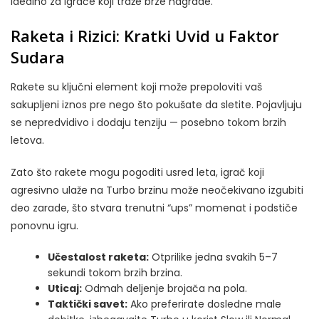
idealno za igrače koji traže brze nagrade.
Raketa i Rizici: Kratki Uvid u Faktor
Sudara
Rakete su ključni element koji može prepoloviti vaš
sakupljeni iznos pre nego što pokušate da sletite. Pojavljuju
se nepredvidivo i dodaju tenziju — posebno tokom brzih
letova.
Zato što rakete mogu pogoditi usred leta, igrač koji
agresivno ulaže na Turbo brzinu može neočekivano izgubiti
deo zarade, što stvara trenutni “ups” momenat i podstiče
ponovnu igru.
Učestalost raketa:
Otprilike jedna svakih 5–7
sekundi tokom brzih brzina.
Uticaj:
Odmah deljenje brojača na pola.
Taktički savet:
Ako preferirate dosledne male