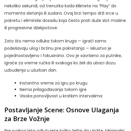
nekoliko sekundi, od trenutka kada kliknete na “Play” do
momenta sletanja ili sudara. Ovaj brzi tempo drži srce u
pokretu i eliminiše dosadu koja često prati duže slot mašine
ili progresivne džekpotove.
Zato što nema odluka tokom kruga — igrači samo
podešavaju ulog i brzinu pre pokretanja — iskustvo je
pojednostavljeno i fokusirano. Ovo je savršeno za putnike,
igrače za vreme ručka ili svakoga ko želi da ubaci dozu
uzbuđenja u užurban dan.
Instantno vreme za igru po krugu
Nema prilagođavanja tokom igre
Visoka ponovljivost u kratkim intervalima
Postavljanje Scene: Osnove Ulaganja
za Brze Vožnje
Pre svakog leta odlučujete koliko želite da uložite. Minimalni