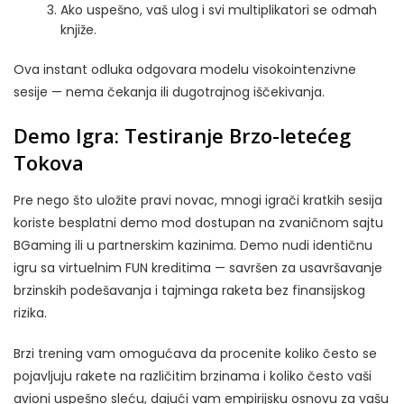
Ako uspešno, vaš ulog i svi multiplikatori se odmah
knjiže.
Ova instant odluka odgovara modelu visokointenzivne
sesije — nema čekanja ili dugotrajnog iščekivanja.
Demo Igra: Testiranje Brzo-letećeg
Tokova
Pre nego što uložite pravi novac, mnogi igrači kratkih sesija
koriste besplatni demo mod dostupan na zvaničnom sajtu
BGaming ili u partnerskim kazinima. Demo nudi identičnu
igru sa virtuelnim FUN kreditima — savršen za usavršavanje
brzinskih podešavanja i tajminga raketa bez finansijskog
rizika.
Brzi trening vam omogućava da procenite koliko često se
pojavljuju rakete na različitim brzinama i koliko često vaši
avioni uspešno sleću, dajući vam empirijsku osnovu za vašu