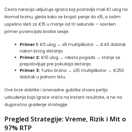
Česta naracija uključuje igrača koji postavlja mali €1 ulog na
Normal brzinu, gleda kako se brojač penje do x15, a zatim
uspešno sleti za €15 u manje od tri sekunde — savršen
primer potencijala kratke sesije.
Primer 1:
€5 ulog → x8 multiplikator → €40 dobitak
nakon brzog sletanja.
Primer 2:
€10 ulog → raketa pogađa → stanje se
prepolovljuje pre pokušaja sletanja.
Primer 3:
Turbo brzina → x25 multiplikator → €250
dobitak u jednom letu.
Ove brze dobitke i iznenadne gubitke stvara petlja
uzbuđenja koja igrače vraća na instant rezultate, a ne na
dugoročno građenje strategije.
Pregled Strategije: Vreme, Rizik i Mit o
97% RTP