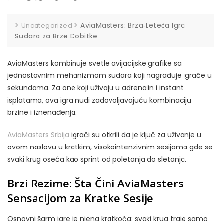
>
>
AviaMasters: Brza‑Leteća Igra
Uncategorized
Sudara za Brze Dobitke
AviaMasters kombinuje svetle avijacijske grafike sa
jednostavnim mehanizmom sudara koji nagrađuje igrače u
sekundama. Za one koji uživaju u adrenalin i instant
isplatama, ova igra nudi zadovoljavajuću kombinaciju
brzine i iznenađenja.
AviaMasters Srbija
igrači su otkrili da je ključ za uživanje u
ovom naslovu u kratkim, visokointenzivnim sesijama gde se
svaki krug oseća kao sprint od poletanja do sletanja.
Brzi Rezime: Šta Čini AviaMasters
Sensacijom za Kratke Sesije
Osnovni šarm igre je njena kratkoća: svaki krug traje samo