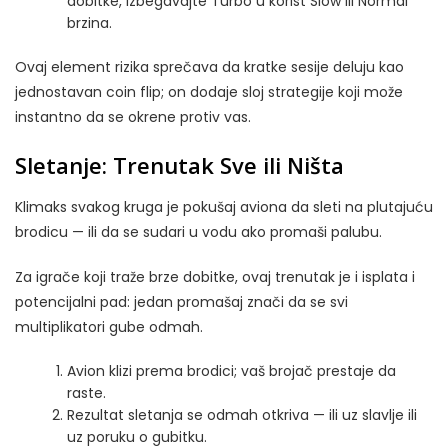
dobitke, izbegavajte Turbo u korist Slow ili Normal
brzina.
Ovaj element rizika sprečava da kratke sesije deluju kao
jednostavan coin flip; on dodaje sloj strategije koji može
instantno da se okrene protiv vas.
Sletanje: Trenutak Sve ili Ništa
Klimaks svakog kruga je pokušaj aviona da sleti na plutajuću
brodicu — ili da se sudari u vodu ako promaši palubu.
Za igrače koji traže brze dobitke, ovaj trenutak je i isplata i
potencijalni pad: jedan promašaj znači da se svi
multiplikatori gube odmah.
Avion klizi prema brodici; vaš brojač prestaje da
raste.
Rezultat sletanja se odmah otkriva — ili uz slavlje ili
uz poruku o gubitku.