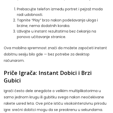
Prebacujte telefon između portret i pejzaž moda
radi udobnosti.
Tapnite “Play” brzo nakon podešavanja uloga i
brzine; nema dodatnih koraka.
Uživajte u instant rezultatima bez čekanja na
ponovo učitavanje stranice.
Ova mobilna spremnost znači da možete započeti instant
dobitnu sesiju bilo gde — bez potrebe za desktop
računarom.
Priče Igrača: Instant Dobici i Brzi
Gubici
Igrači često dele anegdote o velikim multiplikatorima u
samo jednom krugu ili gubitku svega nakon neočekivane
rakete usred leta. Ove priče ističu visokointenzivnu prirodu
igre: srećni dobitci mogu da se preokrenu u sekundama.