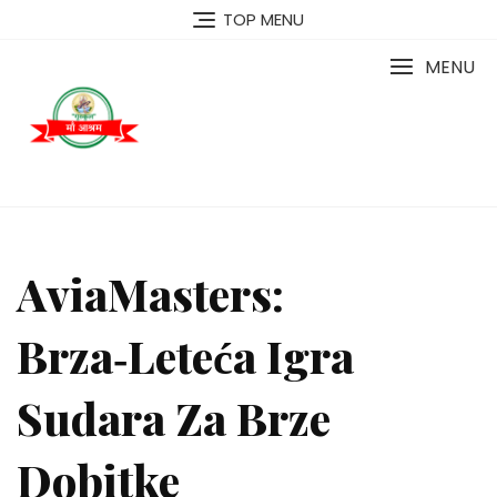
TOP MENU
MENU
AviaMasters:
Brza‑Leteća Igra
Sudara Za Brze
Dobitke