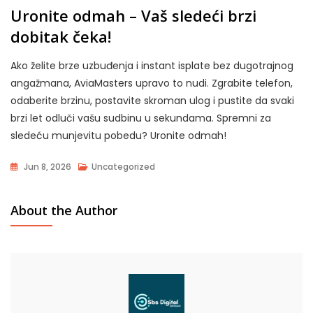
Uronite odmah – Vaš sledeći brzi
dobitak čeka!
Ako želite brze uzbuđenja i instant isplate bez dugotrajnog
angažmana, AviaMasters upravo to nudi. Zgrabite telefon,
odaberite brzinu, postavite skroman ulog i pustite da svaki
brzi let odluči vašu sudbinu u sekundama. Spremni za
sledeću munjevitu pobedu? Uronite odmah!
Jun 8, 2026
Uncategorized
About the Author