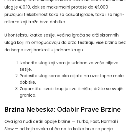
ulog je €0.10, dok se maksimalni proteže do €1,000 —
pružajući fleksibilnost kako za casual igrače, tako i za high-
roller-e koji traže brze dobitke.
U kontekstu kratke sesije, većina igrača se drži skromnih
uloga koji im omogućavaju da brzo testiraju više brzina bez
da iscrpe svoj bankroll u jednom krugu.
Izaberite ulog koji vam je udoban za vaše ciljeve
sesije.
Podesite ulog samo ako ciljate na uzastopne male
dobitke.
Zapamtite: svaki krug je sve ili ništa; držite se svojih
granica.
Brzina Nebeska: Odabir Prave Brzine
Ova igra nudi četiri opcije brzine — Turbo, Fast, Normal i
Slow — od kojih svaka utiče na to koliko brzo se penje