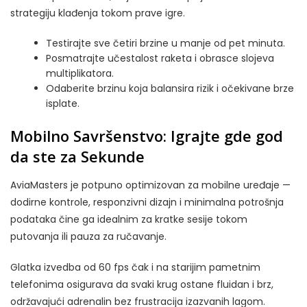
strategiju klađenja tokom prave igre.
Testirajte sve četiri brzine u manje od pet minuta.
Posmatrajte učestalost raketa i obrasce slojeva
multiplikatora.
Odaberite brzinu koja balansira rizik i očekivane brze
isplate.
Mobilno Savršenstvo: Igrajte gde god
da ste za Sekunde
AviaMasters je potpuno optimizovan za mobilne uređaje —
dodirne kontrole, responzivni dizajn i minimalna potrošnja
podataka čine ga idealnim za kratke sesije tokom
putovanja ili pauza za ručavanje.
Glatka izvedba od 60 fps čak i na starijim pametnim
telefonima osigurava da svaki krug ostane fluidan i brz,
održavajući adrenalin bez frustracija izazvanih lagom.