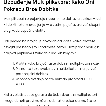
Uzbuđenje Multiplikatora: Kako Oni
Pokreću Brze Dobitke
Multiplikatori se pojavljuju nasumično dok avion uzlazi — od
+1 do x5 tokom skupljanja — a zatim pojačavaju vaš ukupni
ulog kada uspešno sletite.
Brzi pogled na brojač je dovoljan da vidite koliko možete
osvojiti pre nego što i dodirnete zemlju. Brzi prikaz rastućih
brojeva pojačava uzbuđenje kratkih krugova.
Pratite kako brojač raste dok se multiplikatori slože.
Primetite kako svaki novi multiplikator menja vaš
potencijalni dobitak.
Uspešno sletanje može odmah pretvoriti €5 u
€100+.
Niska volatilnost osigurava da čak i skromni multiplikatori
mogu doneti pravi novčani dobitak u sekundama, što je