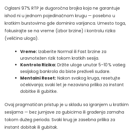
Oglasni 97% RTP je dugoročna brojka koja ne garantuje
ishod ni u jednom pojedinačnom krugu — posebno u
kratkim burstovima gde dominira varijanca. Umesto toga,
fokusirajte se na vreme (izbor brzine) i kontrolu rizika
(veličina uloga).
Vreme:
Izaberite Normal ili Fast brzine za
uravnotežen rizik tokom kratkih sesija.
Kontrola Rizika:
Držite uloge unutar 5–10 % vašeg
sesijskog bankrola da biste preživeli sudare.
Mentalni Reset:
Nakon svakog kruga, resetujte
očekivanja; svaki let je nezavisna prilika za instant
dobitke ili gubitke.
Ovaj pragmatičan pristup je u skladu sa igranjem u kratkim
sesijama — bez jurnjave za gubicima ili građenja zamaha
tokom dužeg perioda. Svaki krug je zasebna prilika za
instant dobitak ili gubitak.