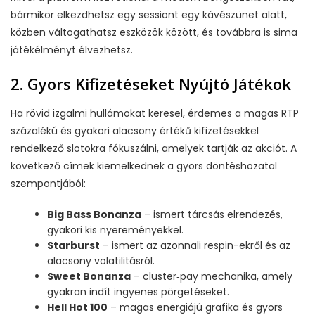
bármikor elkezdhetsz egy sessiont egy kávészünet alatt,
közben váltogathatsz eszközök között, és továbbra is sima
játékélményt élvezhetsz.
2. Gyors Kifizetéseket Nyújtó Játékok
Ha rövid izgalmi hullámokat keresel, érdemes a magas RTP
százalékú és gyakori alacsony értékű kifizetésekkel
rendelkező slotokra fókuszálni, amelyek tartják az akciót. A
következő címek kiemelkednek a gyors döntéshozatal
szempontjából:
Big Bass Bonanza
– ismert tárcsás elrendezés,
gyakori kis nyereményekkel.
Starburst
– ismert az azonnali respin-ekről és az
alacsony volatilitásról.
Sweet Bonanza
– cluster‑pay mechanika, amely
gyakran indít ingyenes pörgetéseket.
Hell Hot 100
– magas energiájú grafika és gyors