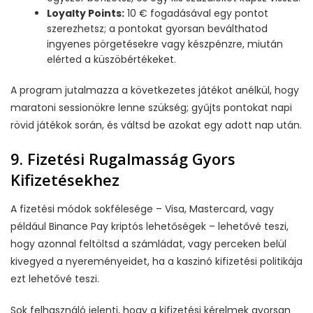
Loyalty Points:
10 € fogadásával egy pontot
szerezhetsz; a pontokat gyorsan beválthatod
ingyenes pörgetésekre vagy készpénzre, miután
elérted a küszöbértékeket.
A program jutalmazza a következetes játékot anélkül, hogy
maratoni sessionökre lenne szükség; gyűjts pontokat napi
rövid játékok során, és váltsd be azokat egy adott nap után.
9. Fizetési Rugalmasság Gyors
Kifizetésekhez
A fizetési módok sokfélesége – Visa, Mastercard, vagy
például Binance Pay kriptós lehetőségek – lehetővé teszi,
hogy azonnal feltöltsd a számládat, vagy perceken belül
kivegyed a nyereményeidet, ha a kaszinó kifizetési politikája
ezt lehetővé teszi.
Sok felhasználó jelenti, hogy a kifizetési kérelmek gyorsan