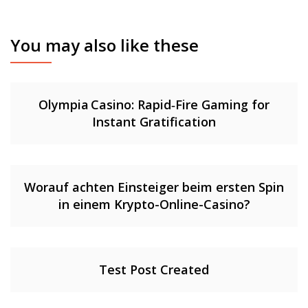
You may also like these
Olympia Casino: Rapid‑Fire Gaming for
Instant Gratification
Worauf achten Einsteiger beim ersten Spin
in einem Krypto-Online-Casino?
Test Post Created