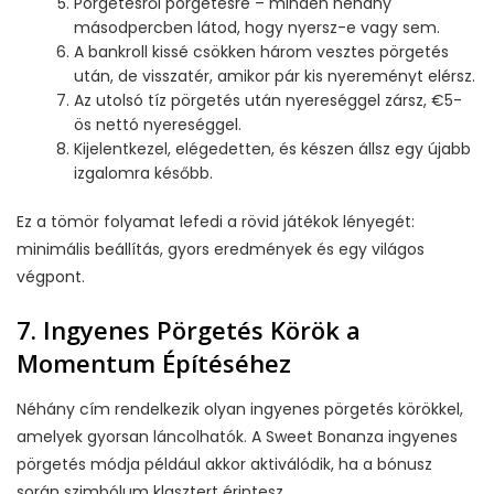
Pörgetésről pörgetésre – minden néhány
másodpercben látod, hogy nyersz-e vagy sem.
A bankroll kissé csökken három vesztes pörgetés
után, de visszatér, amikor pár kis nyereményt elérsz.
Az utolsó tíz pörgetés után nyereséggel zársz, €5-
ös nettó nyereséggel.
Kijelentkezel, elégedetten, és készen állsz egy újabb
izgalomra később.
Ez a tömör folyamat lefedi a rövid játékok lényegét:
minimális beállítás, gyors eredmények és egy világos
végpont.
7. Ingyenes Pörgetés Körök a
Momentum Építéséhez
Néhány cím rendelkezik olyan ingyenes pörgetés körökkel,
amelyek gyorsan láncolhatók. A Sweet Bonanza ingyenes
pörgetés módja például akkor aktiválódik, ha a bónusz
során szimbólum klasztert érintesz.