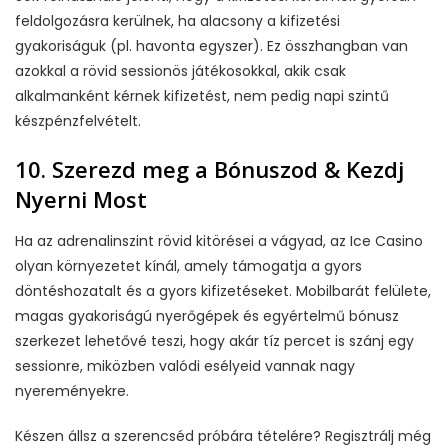
feldolgozásra kerülnek, ha alacsony a kifizetési
gyakoriságuk (pl. havonta egyszer). Ez összhangban van
azokkal a rövid sessionös játékosokkal, akik csak
alkalmanként kérnek kifizetést, nem pedig napi szintű
készpénzfelvételt.
10. Szerezd meg a Bónuszod & Kezdj
Nyerni Most
Ha az adrenalinszint rövid kitörései a vágyad, az Ice Casino
olyan környezetet kínál, amely támogatja a gyors
döntéshozatalt és a gyors kifizetéseket. Mobilbarát felülete,
magas gyakoriságú nyerőgépek és egyértelmű bónusz
szerkezet lehetővé teszi, hogy akár tíz percet is szánj egy
sessionre, miközben valódi esélyeid vannak nagy
nyereményekre.
Készen állsz a szerencséd próbára tételére? Regisztrálj még