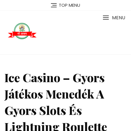
TOP MENU
MENU
Ice Casino – Gyors
Játékos Menedék A
Gyors Slots És
Lightning Roulette