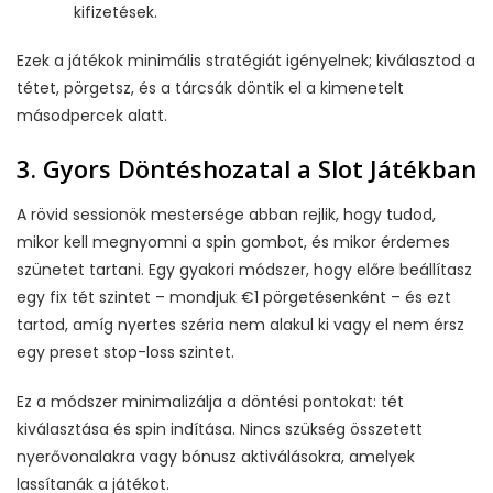
kifizetések.
Ezek a játékok minimális stratégiát igényelnek; kiválasztod a
tétet, pörgetsz, és a tárcsák döntik el a kimenetelt
másodpercek alatt.
3. Gyors Döntéshozatal a Slot Játékban
A rövid sessionök mestersége abban rejlik, hogy tudod,
mikor kell megnyomni a spin gombot, és mikor érdemes
szünetet tartani. Egy gyakori módszer, hogy előre beállítasz
egy fix tét szintet – mondjuk €1 pörgetésenként – és ezt
tartod, amíg nyertes széria nem alakul ki vagy el nem érsz
egy preset stop-loss szintet.
Ez a módszer minimalizálja a döntési pontokat: tét
kiválasztása és spin indítása. Nincs szükség összetett
nyerővonalakra vagy bónusz aktiválásokra, amelyek
lassítanák a játékot.