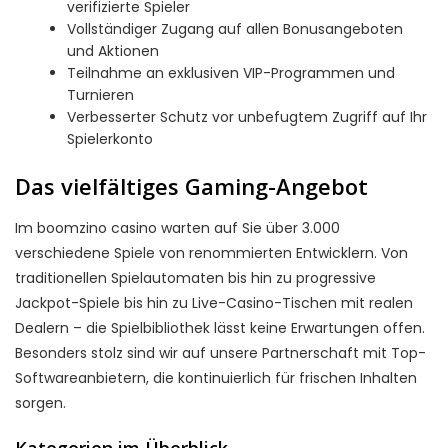
verifizierte Spieler
Vollständiger Zugang auf allen Bonusangeboten
und Aktionen
Teilnahme an exklusiven VIP-Programmen und
Turnieren
Verbesserter Schutz vor unbefugtem Zugriff auf Ihr
Spielerkonto
Das vielfältiges Gaming-Angebot
Im boomzino casino warten auf Sie über 3.000
verschiedene Spiele von renommierten Entwicklern. Von
traditionellen Spielautomaten bis hin zu progressive
Jackpot-Spiele bis hin zu Live-Casino-Tischen mit realen
Dealern – die Spielbibliothek lässt keine Erwartungen offen.
Besonders stolz sind wir auf unsere Partnerschaft mit Top-
Softwareanbietern, die kontinuierlich für frischen Inhalten
sorgen.
Kategorien im Überblick