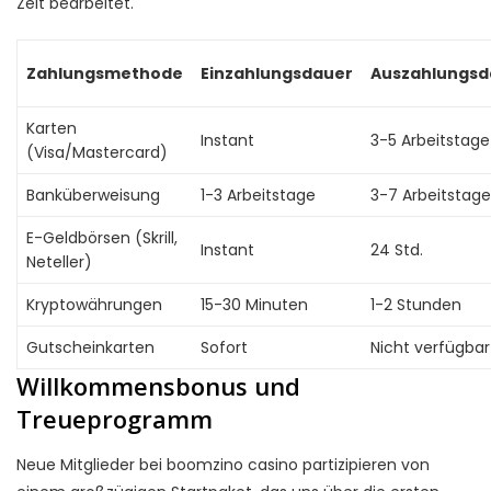
Zeit bearbeitet.
Zahlungsmethode
Einzahlungsdauer
Auszahlungsd
Karten
Instant
3-5 Arbeitstage
(Visa/Mastercard)
Banküberweisung
1-3 Arbeitstage
3-7 Arbeitstage
E-Geldbörsen (Skrill,
Instant
24 Std.
Neteller)
Kryptowährungen
15-30 Minuten
1-2 Stunden
Gutscheinkarten
Sofort
Nicht verfügbar
Willkommensbonus und
Treueprogramm
Neue Mitglieder bei boomzino casino partizipieren von