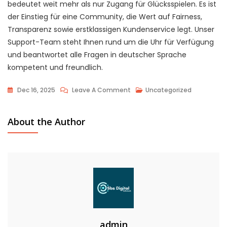
bedeutet weit mehr als nur Zugang für Glücksspielen. Es ist
der Einstieg für eine Community, die Wert auf Fairness,
Transparenz sowie erstklassigen Kundenservice legt. Unser
Support-Team steht Ihnen rund um die Uhr für Verfügung
und beantwortet alle Fragen in deutscher Sprache
kompetent und freundlich.
Dec 16, 2025
Leave A Comment
Uncategorized
About the Author
admin