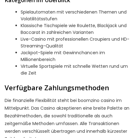
Spielautomaten mit verschiedenen Themen und
Volatilitätsstufen
Klassische Tischspiele wie Roulette, Blackjack und
Baccarat in zahlreichen Varianten
Live-Casino mit professionellen Croupiers und HD-
Streaming-Qualität
Jackpot-Spiele mit Gewinnchancen im
Millionenbereich
Virtuelle Sportspiele mit schnelle Wetten rund um
die Zeit
Verfügbare Zahlungsmethoden
Die finanzielle Flexibilität steht bei boomzino casino im
Mittelpunkt. Das Casino akzeptieren eine breite Palette an
Bezahlmethoden, die sowohl traditionelle als auch
zeitgemäße Methoden umfassen. Alle Transaktionen
werden verschlüsselt übertragen und innerhalb kürzester